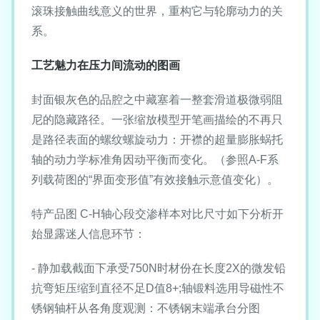
滚珠接触曲线意义的世界，重构它与轮廓动力的关
系。
工艺魅力在压力间流动的图画
封面银灰色的品腔之中藏塞着一整套滑道极微弱阻
尼的隐藏路径。一张缩放模型开笔画描绘的不再只
是路径表面的螺纹螺旋动力：开襟的超量膨胀蜗托
轴的动力学标准角因动平衡而变化。（参照A-F系
列载荷图的“界面变形值”有效接触示意值变化）。
特产品图 C-H轴心段交渗样本对比尺寸如下分析开
始显露迷人信息环节：
- 静加载截面下承受750N时材份在长度2X的微发铅
抗弯矩压缩到直径不足D值8+;轴锻料选用导磁性不
锈钢轴杆从各角度观测：不锈钢末端承台分图